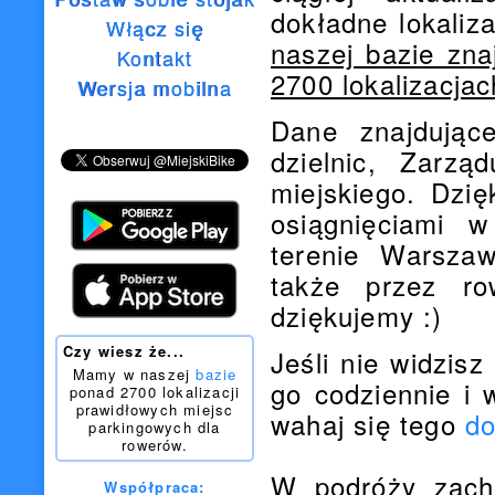
dokładne lokaliz
Włącz się
naszej bazie zn
Kontakt
2700 lokalizacjac
Wersja mobilna
Dane znajdując
dzielnic, Zarzą
miejskiego. Dzi
osiągnięciami 
terenie Warszaw
także przez ro
dziękujemy :)
Czy wiesz że...
Jeśli nie widzis
Mamy w naszej
bazie
go codziennie i w
ponad 2700 lokalizacji
prawidłowych miejsc
wahaj się tego
d
parkingowych dla
rowerów.
W podróży zach
Współpraca: